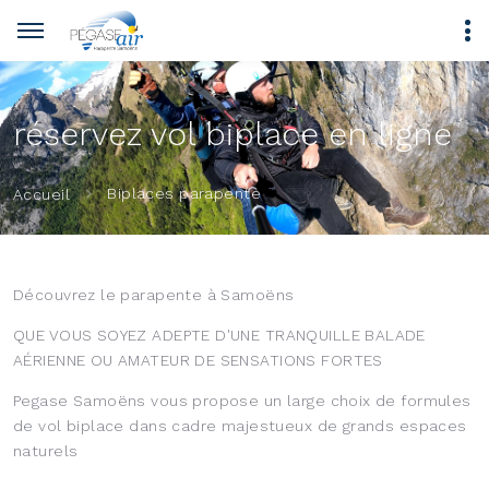
Panneau de gestion des cookies
réservez vol biplace en ligne
Biplaces parapente
Accueil
Découvrez le parapente à Samoëns
QUE VOUS SOYEZ ADEPTE D'UNE TRANQUILLE BALADE
AÉRIENNE OU AMATEUR DE SENSATIONS FORTES
Pegase Samoëns vous propose un large choix de formules
de vol biplace dans cadre majestueux de grands espaces
naturels