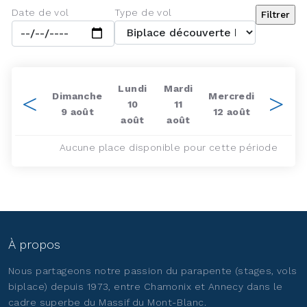
Date de vol
Type de vol
Lundi
Mardi
Dimanche
Mercredi
10
11
9 août
12 août
août
août
Aucune place disponible pour cette période
À propos
Nous partageons notre passion du parapente (stages, vols
biplace) depuis 1973, entre Chamonix et Annecy dans le
cadre superbe du Massif du Mont-Blanc.